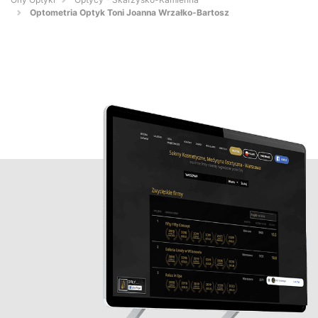
Optometria Optyk Toni Joanna Wrzałko-Bartosz