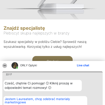
Znajdź specjalistę
Plebiscyt skupia najlepszych w branży
Szukasz specjalisty w pobliżu Ciebie? Sprawdź naszą
wyszukiwarkę. Korzystaj tylko z usług najlepszych!
Szukaj
ORŁY Optyki
Live chat
22:17
Cześć, chętnie Ci pomogę! 🙂 Kliknij proszę w
odpowiedni temat rozmowy! 🙂
Organizator plebiscytu
Plebiscyt
Kontakt
Jestem Laureatem, chcę odebrać materiały
Bright Side Solutions sp. z o.
Laureaci
Kontakt
marketingowe
o. sp. k.
Lista