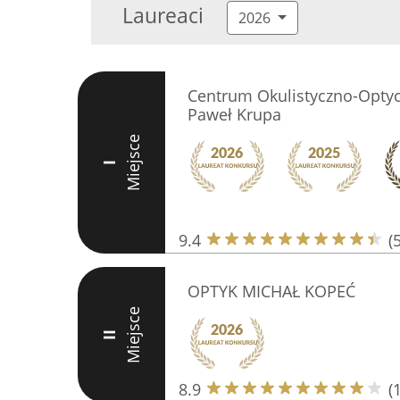
Laureaci
2026
Centrum Okulistyczno-Optycz
Paweł Krupa
Miejsce
I
9.4
(
OPTYK MICHAŁ KOPEĆ
Miejsce
II
8.9
(