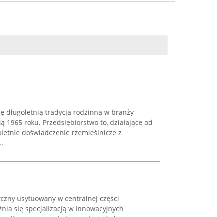
ię długoletnią tradycją rodzinną w branży
ają 1965 roku. Przedsiębiorstwo to, działające od
oletnie doświadczenie rzemieślnicze z
..
yczny usytuowany w centralnej części
nia się specjalizacją w innowacyjnych