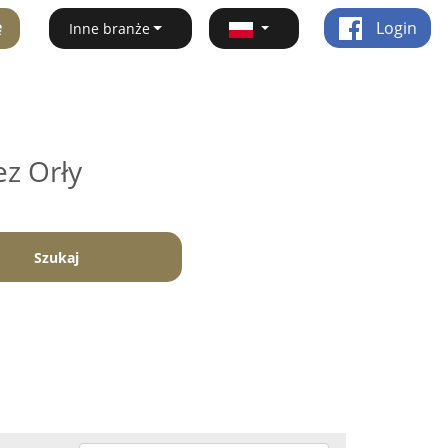
ę
Login
Inne branże
ez Orły
Szukaj