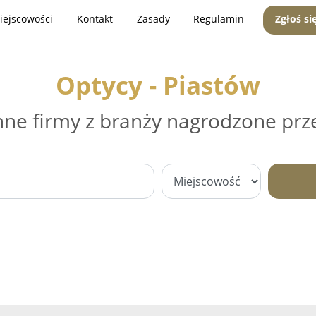
iejscowości
Kontakt
Zasady
Regulamin
Zgłoś si
Optycy - Piastów
nne firmy z branży nagrodzone prz