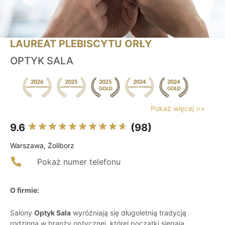
LAUREAT PLEBISCYTU ORŁY
OPTYK SALA
Pokaż więcej >>
9.6
(98)
Warszawa, Żoliborz
Pokaż numer telefonu
O firmie:
Salony
Optyk Sala
wyróżniają się długoletnią tradycją
rodzinną w branży optycznej, której początki sięgają