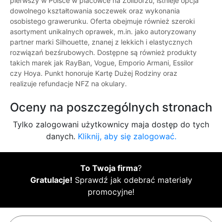
pierwszy w Polsce w placówce na Żoliborzu, istnieje opcja
dowolnego kształtowania soczewek oraz wykonania
osobistego grawerunku. Oferta obejmuje również szeroki
asortyment unikalnych oprawek, m.in. jako autoryzowany
partner marki Silhouette, znanej z lekkich i elastycznych
rozwiązań bezśrubowych. Dostępne są również produkty
takich marek jak RayBan, Vogue, Emporio Armani, Essilor
czy Hoya. Punkt honoruje Kartę Dużej Rodziny oraz
realizuje refundacje NFZ na okulary.
Oceny na poszczególnych stronach
Tylko zalogowani użytkownicy maja dostęp do tych
danych.
Kliknij, aby się zalogować.
To Twoja firma
?
Gratulacje!
Sprawdź jak odebrać materiały
promocyjne!