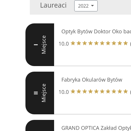
Laureaci
2022
Optyk Bytów Doktor Oko bada
Miejsce
10.0
I
Fabryka Okularów Bytów
Miejsce
10.0
II
GRAND OPTICA Zakład Opty