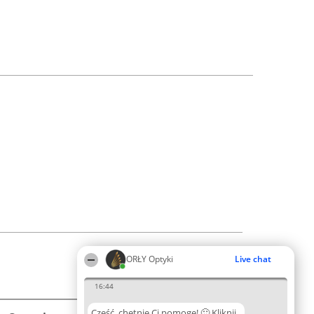
ORŁY Optyki
Live chat
16:44
Cześć, chętnie Ci pomogę! 🙂 Kliknij