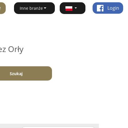
ę
Login
Inne branże
ez Orły
Szukaj