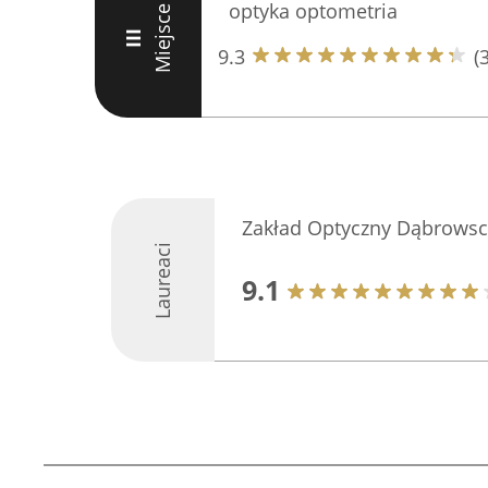
optyka optometria
Miejsce
III
9.3
(
Zakład Optyczny Dąbrowsc
Laureaci
9.1