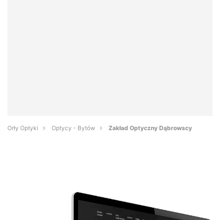
Orły Optyki
Optycy - Bytów
Zakład Optyczny Dąbrowscy