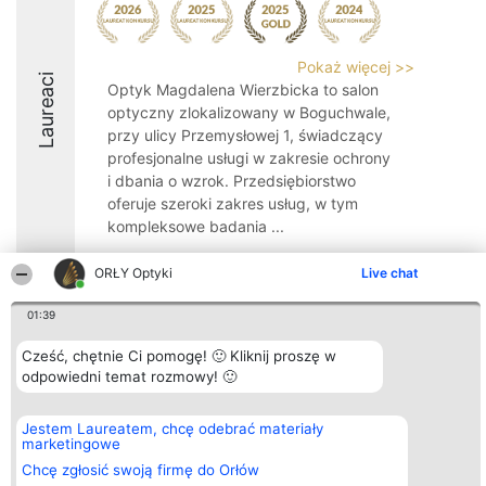
Pokaż więcej >>
Laureaci
Optyk Magdalena Wierzbicka to salon
optyczny zlokalizowany w Boguchwale,
przy ulicy Przemysłowej 1, świadczący
profesjonalne usługi w zakresie ochrony
i dbania o wzrok. Przedsiębiorstwo
oferuje szeroki zakres usług, w tym
kompleksowe badania ...
9.7
ORŁY Optyki
Live chat
01:39
Organizator plebiscytu
Plebiscyt
Kontakt
Cześć, chętnie Ci pomogę! 🙂 Kliknij proszę w
Bright Side Solutions sp. z o.
Laureaci
Kontakt
odpowiedni temat rozmowy! 🙂
o. sp. k.
Lista
ul. Ruska 22
wszystkich
Wrocław 50-079
Laureatów
KRS 0000749100 | Regon
Zasady
Jestem Laureatem, chcę odebrać materiały
381313360 | NIP 8943132676
Regulamin
marketingowe
+48 508 492 400
Polityka
Chcę zgłosić swoją firmę do Orłów
Prywatności