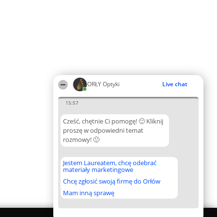
ORŁY Optyki
Live chat
15:57
Cześć, chętnie Ci pomogę! 🙂 Kliknij
proszę w odpowiedni temat
rozmowy! 🙂
Jestem Laureatem, chcę odebrać
materiały marketingowe
Chcę zgłosić swoją firmę do Orłów
Mam inną sprawę