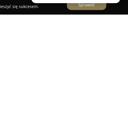
Sprawdź
ieszyć się sukcesem.
ic
w Rzeszowie to uznana placówka medyczna,
ług związanych z diagnostyką, profilaktyką oraz
08 roku zespół specjalistów, składający się z
zajmuje się kompleksową opieką nad zdrowiem
iejsce to odróżnia się indywidualnym oraz
żdego pacjenta, z naciskiem na zapewnienie
cyjny sprzęt diagnostyczny i zabiegowy pozwala
 badań wraz ze skutecznymi procedurami
Clinic obejmuje takie usługi jak laserowa