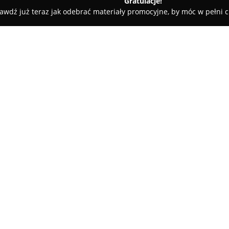
Gratulacje!
awdź już teraz jak odebrać materiały promocyjne, by móc w pełni c
O firmie:
Klinika okulistyczna
Visum Clin
która oferuje szeroki zakres us
leczeniem schorzeń oczu. Od 20
wykwalifikowanych okulistów, 
Pokaż więcej >>
wzroku osób w różnym wieku. M
empatycznym podejściem do ka
komfortu i bezpieczeństwa.
Wyposażenie placówki w innowa
na realizowanie precyzyjnych
terapeutycznymi. Oferta Visum 