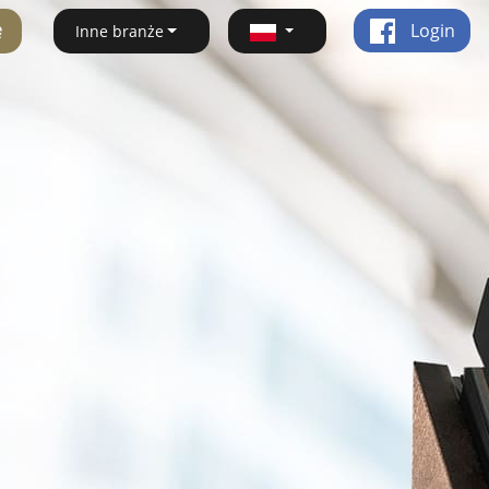
ę
Login
Inne branże