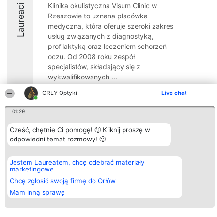
Klinika okulistyczna Visum Clinic w
Laureaci
Rzeszowie to uznana placówka
medyczna, która oferuje szeroki zakres
usług związanych z diagnostyką,
profilaktyką oraz leczeniem schorzeń
oczu. Od 2008 roku zespół
specjalistów, składający się z
wykwalifikowanych ...
8.4
ORŁY Optyki
Live chat
01:29
Organizator plebiscytu
Plebiscyt
Kontakt
Cześć, chętnie Ci pomogę! 🙂 Kliknij proszę w
Bright Side Solutions sp. z o.
Laureaci
Kontakt
odpowiedni temat rozmowy! 🙂
o. sp. k.
Lista
ul. Ruska 22
wszystkich
Wrocław 50-079
Laureatów
Jestem Laureatem, chcę odebrać materiały
KRS 0000749100 | Regon
Zasady
marketingowe
381313360 | NIP 8943132676
Regulamin
+48 508 492 400
Chcę zgłosić swoją firmę do Orłów
Polityka
Prywatności
Mam inną sprawę