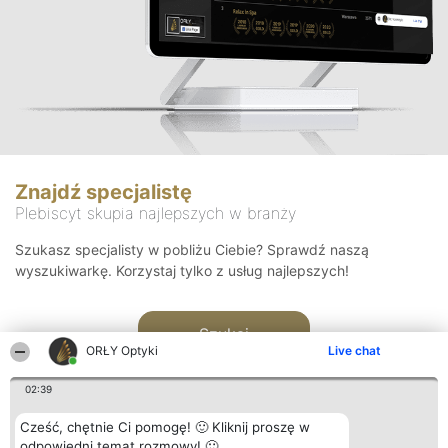
Znajdź specjalistę
Plebiscyt skupia najlepszych w branży
Szukasz specjalisty w pobliżu Ciebie? Sprawdź naszą
wyszukiwarkę. Korzystaj tylko z usług najlepszych!
Szukaj
ORŁY Optyki
Live chat
02:39
Cześć, chętnie Ci pomogę! 🙂 Kliknij proszę w
odpowiedni temat rozmowy! 🙂