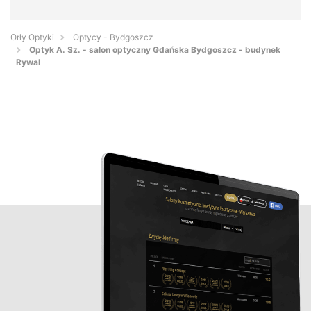
Orły Optyki
Optycy - Bydgoszcz
Optyk A. Sz. - salon optyczny Gdańska Bydgoszcz - budynek
Rywal