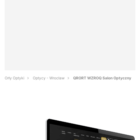
Orły Optyki
Optycy - Wrocław
QRORT WZROQ Salon Optyczny