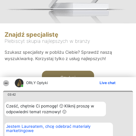
Znajdź specjalistę
Plebiscyt skupia najlepszych w branży
Szukasz specjalisty w pobliżu Ciebie? Sprawdź naszą
wyszukiwarkę. Korzystaj tylko z usług najlepszych!
Szukaj
ORŁY Optyki
Live chat
03:42
Cześć, chętnie Ci pomogę! 🙂 Kliknij proszę w
odpowiedni temat rozmowy! 🙂
Organizator plebiscytu
Plebiscyt
Kontakt
Jestem Laureatem, chcę odebrać materiały
Bright Side Solutions sp. z o.
Laureaci
Kontakt
marketingowe
o. sp. k.
Lista
ul. Ruska 22
wszystkich