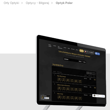
Orły Optyki
Optycy - Biłgoraj
Optyk Polar