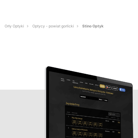
Orły Optyki
Optycy - powiat gorlicki
Stino Optyk