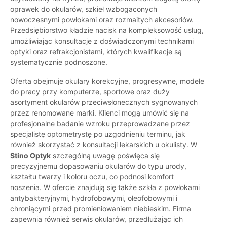
oprawek do okularów, szkieł wzbogaconych
nowoczesnymi powłokami oraz rozmaitych akcesoriów.
Przedsiębiorstwo kładzie nacisk na kompleksowość usług,
umożliwiając konsultacje z doświadczonymi technikami
optyki oraz refrakcjonistami, których kwalifikacje są
systematycznie podnoszone.
Oferta obejmuje okulary korekcyjne, progresywne, modele
do pracy przy komputerze, sportowe oraz duży
asortyment okularów przeciwsłonecznych sygnowanych
przez renomowane marki. Klienci mogą umówić się na
profesjonalne badanie wzroku przeprowadzane przez
specjalistę optometrystę po uzgodnieniu terminu, jak
również skorzystać z konsultacji lekarskich u okulisty. W
Stino Optyk
szczególną uwagę poświęca się
precyzyjnemu dopasowaniu okularów do typu urody,
kształtu twarzy i koloru oczu, co podnosi komfort
noszenia. W ofercie znajdują się także szkła z powłokami
antybakteryjnymi, hydrofobowymi, oleofobowymi i
chroniącymi przed promieniowaniem niebieskim. Firma
zapewnia również serwis okularów, przedłużając ich