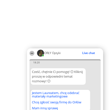
ORŁY Optyki
Live chat
18:20
Cześć, chętnie Ci pomogę! 🙂 Kliknij
proszę w odpowiedni temat
rozmowy! 🙂
Jestem Laureatem, chcę odebrać
materiały marketingowe
Chcę zgłosić swoją firmę do Orłów
Mam inną sprawę