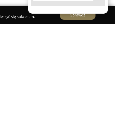
Sprawdź
ieszyć się sukcesem.
yczny działający w Białymstoku od 1999 roku,
z zakresu optyki. W strukturach firmy pracują
należytą starannością dbają o komfort widzenia
klientów. Placówka specjalizuje się w
ch badań wzroku przy użyciu nowoczesnych
 i precyzyjne wykrywanie nieprawidłowości.
ie badania, jak i dopasowanie odpowiednich
scu.