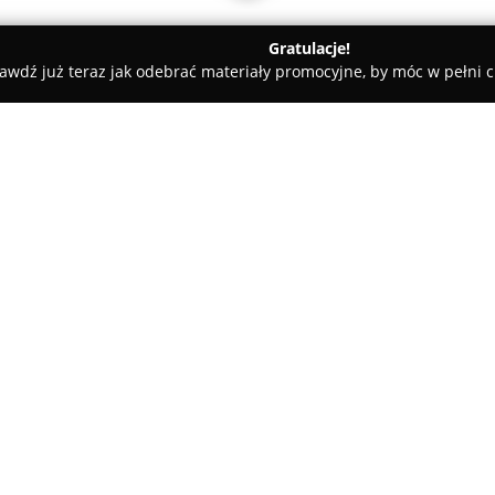
Gratulacje!
awdź już teraz jak odebrać materiały promocyjne, by móc w pełni c
O firmie:
AndyOptic
to uznany salon opt
świadczący kompleksowe usługi 
doświadczeni optycy, którzy z 
oraz właściwą korekcję wzroku 
Pokaż więcej >>
przeprowadzaniu komputerowy
urządzeń, co umożliwia szybkie
Umożliwia to zarówno wykonan
okularów korekcyjnych na miej