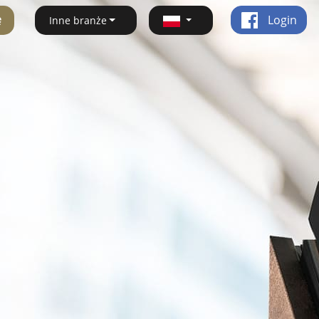
ę
Login
Inne branże