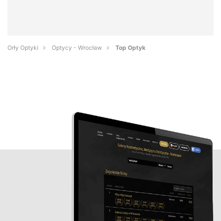
Orły Optyki
Optycy - Wrocław
Top Optyk