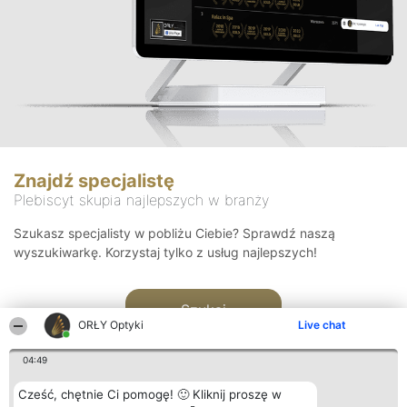
Znajdź specjalistę
Plebiscyt skupia najlepszych w branży
Szukasz specjalisty w pobliżu Ciebie? Sprawdź naszą
wyszukiwarkę. Korzystaj tylko z usług najlepszych!
Szukaj
ORŁY Optyki
Live chat
04:49
Cześć, chętnie Ci pomogę! 🙂 Kliknij proszę w