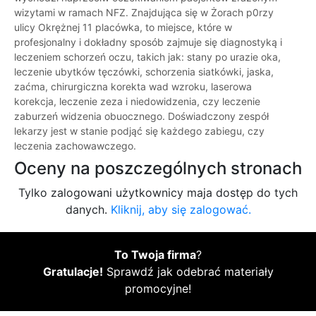
wizytami w ramach NFZ. Znajdująca się w Żorach p0rzy
ulicy Okrężnej 11 placówka, to miejsce, które w
profesjonalny i dokładny sposób zajmuje się diagnostyką i
leczeniem schorzeń oczu, takich jak: stany po urazie oka,
leczenie ubytków tęczówki, schorzenia siatkówki, jaska,
zaćma, chirurgiczna korekta wad wzroku, laserowa
korekcja, leczenie zeza i niedowidzenia, czy leczenie
zaburzeń widzenia obuocznego. Doświadczony zespół
lekarzy jest w stanie podjąć się każdego zabiegu, czy
leczenia zachowawczego.
Oceny na poszczególnych stronach
Tylko zalogowani użytkownicy maja dostęp do tych
danych.
Kliknij, aby się zalogować.
To Twoja firma
?
Gratulacje!
Sprawdź jak odebrać materiały
promocyjne!