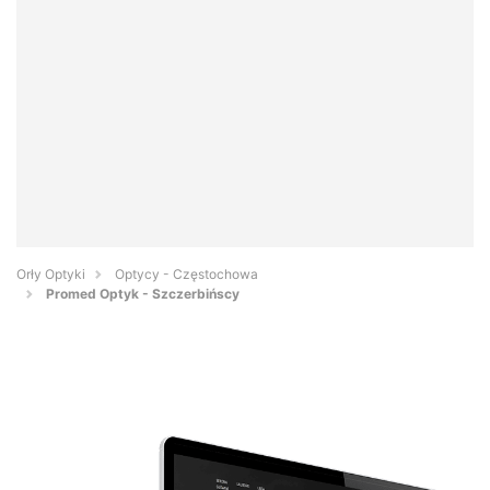
Orły Optyki
Optycy - Częstochowa
Promed Optyk - Szczerbińscy