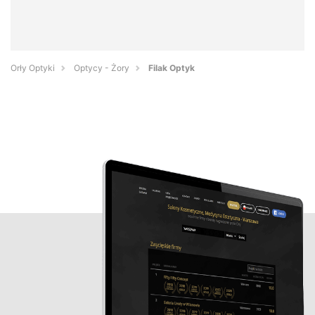
Orły Optyki
Optycy - Żory
Filak Optyk