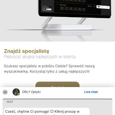
Znajdź specjalistę
Plebiscyt skupia najlepszych w branży
Szukasz specjalisty w pobliżu Ciebie? Sprawdź naszą
wyszukiwarkę. Korzystaj tylko z usług najlepszych!
Szukaj
ORŁY Optyki
Live chat
10:27
Cześć, chętnie Ci pomogę! 🙂 Kliknij proszę w