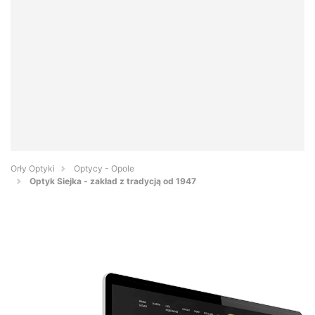
Orły Optyki
Optycy - Opole
Optyk Siejka - zakład z tradycją od 1947