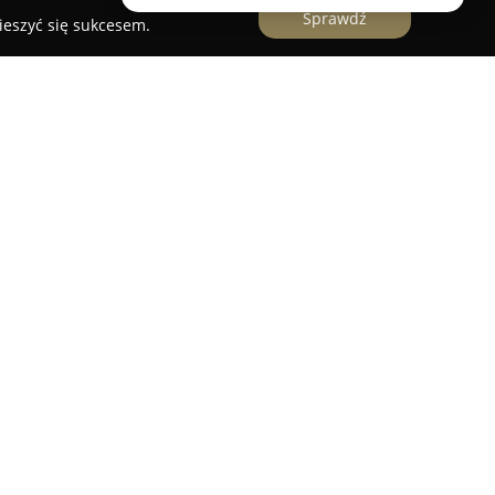
Sprawdź
ieszyć się sukcesem.
nicy, w województwie dolnośląskim,
Salon
nkt wyróżniający się profesjonalizmem oraz
 od lat obecna jest na rynku optycznym,
iejętności i poszerzając zakres kompetencji.
 zaangażowanie zespołu sprawiają, że klienci
agnozowaniu i korygowaniu wad wzroku, a także
zeb optycznych.
Vision cechują się dogłębną wiedzą z zakresu
tecznego doradztwa przy doborze odpowiednich
zeroki wybór opraw okularowych od uznanych