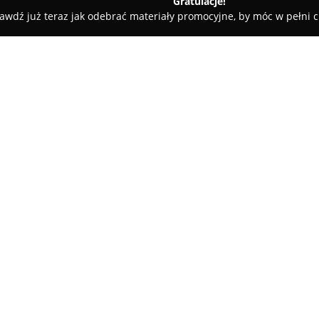
Gratulacje!
awdź już teraz jak odebrać materiały promocyjne, by móc w pełni c
y Vision
O firmie:
Zlokalizowany w centrum Świd
Optyczny Vision
uchodzi za pu
troską o zdrowie wzroku. Firma
regularnie doskonaląc swoje um
Pokaż więcej >>
Wieloletnie doświadczenie oraz
otrzymują pełne wsparcie w di
realizacji indywidualnych potr
Specjaliści Salonu Optycznego 
optyki oraz zdolnością do sku
rozwiązań. Oferta obejmuje s