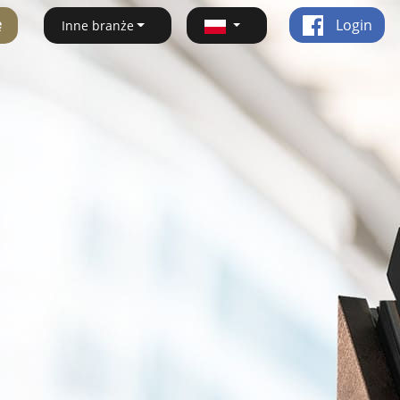
ę
Login
Inne branże