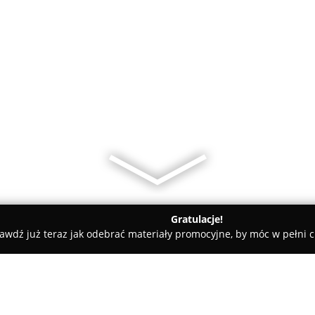
Gratulacje!
awdź już teraz jak odebrać materiały promocyjne, by móc w pełni c
AD OPTIC Izabela Ziòłkowska Salon Optyczny