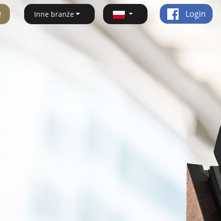
ę
Login
Inne branże