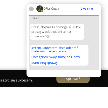
ORŁY Optyki
Live chat
14:27
Cześć, chętnie Ci pomogę! 🙂 Kliknij
proszę w odpowiedni temat
rozmowy! 🙂
Jestem Laureatem, chcę odebrać
materiały marketingowe
Chcę zgłosić swoją firmę do Orłów
Mam inną sprawę
Sprawdź
ieszyć się sukcesem.