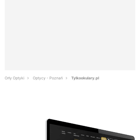
Orły Optyki
Optycy - Poznań
Tylkookulary.pl