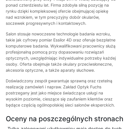
ponad czterdziestu lat. Firma zdobyła silną pozycję na
rynku dzięki kompleksowej ofercie obejmującej opiekę
nad wzrokiem, w tym precyzyjny dobór okularów,
soczewek progresywnych i kontaktowych.
Salon stosuje nowoczesne technologie badania wzroku,
takie jak cyfrowy pomiar Essilor 4D oraz oferuje bezpłatne
komputerowe badania. Wykwalifikowani pracownicy służą
profesjonalną pomocą przy dopasowaniu rozwiązań
optycznych, uwzględniając indywidualne potrzeby każdej
osoby. Oferta obejmuje także okulary przeciwsłoneczne,
akcesoria optyczne, a także aparaty słuchowe.
Doświadczony zespół gwarantuje sprawną oraz rzetelną
realizację zamówień i napraw. Zakład Optyk Fuchs
postrzegany jest jako miejsce świadczące usługi na
wysokim poziomie, cieszące się zaufaniem klientów oraz
będące częścią ogólnopolskiej sieci salonów eksperckich.
Oceny na poszczególnych stronach
Tylko zalogowani użytkownicy maja dostęp do tych