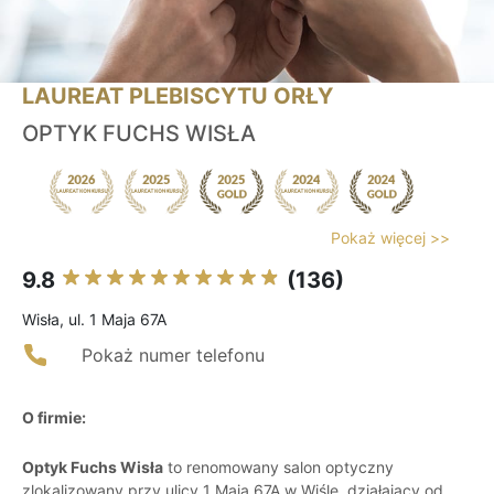
LAUREAT PLEBISCYTU ORŁY
OPTYK FUCHS WISŁA
Pokaż więcej >>
9.8
(136)
Wisła, ul. 1 Maja 67A
Pokaż numer telefonu
O firmie:
Optyk Fuchs Wisła
to renomowany salon optyczny
zlokalizowany przy ulicy 1 Maja 67A w Wiśle, działający od