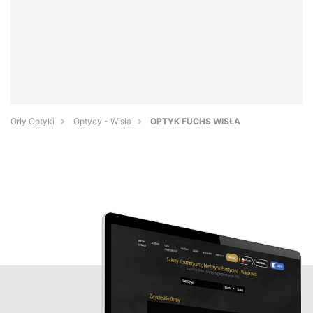
Orły Optyki
Optycy - Wisła
OPTYK FUCHS WISŁA