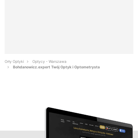
Orły Optyki
Optycy - Warszawa
Bohdanowicz.expert Twój Optyk i Optometrysta