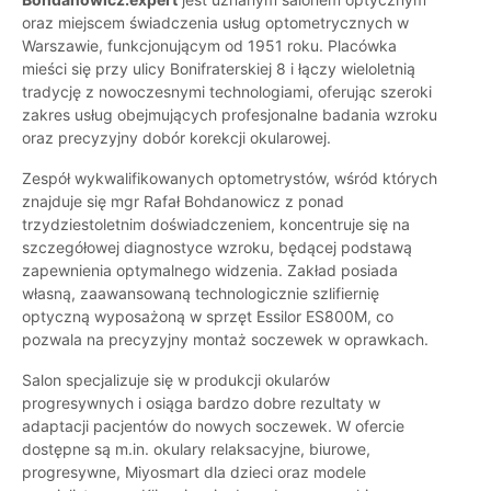
oraz miejscem świadczenia usług optometrycznych w
Warszawie, funkcjonującym od 1951 roku. Placówka
mieści się przy ulicy Bonifraterskiej 8 i łączy wieloletnią
tradycję z nowoczesnymi technologiami, oferując szeroki
zakres usług obejmujących profesjonalne badania wzroku
oraz precyzyjny dobór korekcji okularowej.
Zespół wykwalifikowanych optometrystów, wśród których
znajduje się mgr Rafał Bohdanowicz z ponad
trzydziestoletnim doświadczeniem, koncentruje się na
szczegółowej diagnostyce wzroku, będącej podstawą
zapewnienia optymalnego widzenia. Zakład posiada
własną, zaawansowaną technologicznie szlifiernię
optyczną wyposażoną w sprzęt Essilor ES800M, co
pozwala na precyzyjny montaż soczewek w oprawkach.
Salon specjalizuje się w produkcji okularów
progresywnych i osiąga bardzo dobre rezultaty w
adaptacji pacjentów do nowych soczewek. W ofercie
dostępne są m.in. okulary relaksacyjne, biurowe,
progresywne, Miyosmart dla dzieci oraz modele