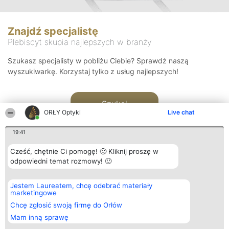
Znajdź specjalistę
Plebiscyt skupia najlepszych w branży
Szukasz specjalisty w pobliżu Ciebie? Sprawdź naszą
wyszukiwarkę. Korzystaj tylko z usług najlepszych!
Szukaj
ORŁY Optyki
Live chat
19:41
Cześć, chętnie Ci pomogę! 🙂 Kliknij proszę w
odpowiedni temat rozmowy! 🙂
Organizator plebiscytu
Plebiscyt
Kontakt
Jestem Laureatem, chcę odebrać materiały
Bright Side Solutions sp. z o.
Laureaci
Kontakt
marketingowe
o. sp. k.
Lista
ul. Ruska 22
wszystkich
Chcę zgłosić swoją firmę do Orłów
Wrocław 50-079
Laureatów
Mam inną sprawę
KRS 0000749100 | Regon
Zasady
381313360 | NIP 8943132676
Regulamin