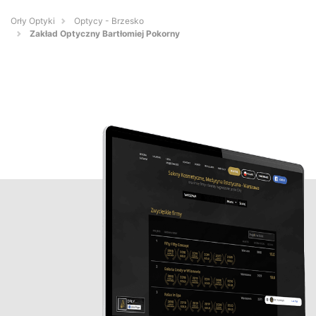
Orły Optyki
Optycy - Brzesko
Zakład Optyczny Bartłomiej Pokorny