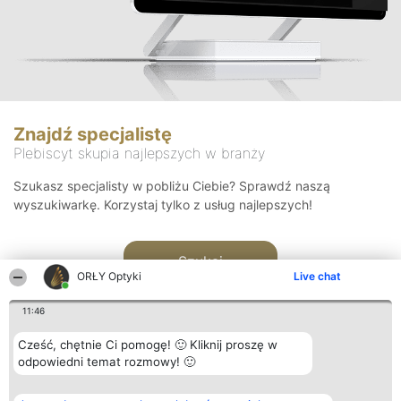
Znajdź specjalistę
Plebiscyt skupia najlepszych w branży
Szukasz specjalisty w pobliżu Ciebie? Sprawdź naszą
wyszukiwarkę. Korzystaj tylko z usług najlepszych!
Szukaj
ORŁY Optyki
Live chat
11:46
Cześć, chętnie Ci pomogę! 🙂 Kliknij proszę w
odpowiedni temat rozmowy! 🙂
Organizator plebiscytu
Plebiscyt
Kontakt