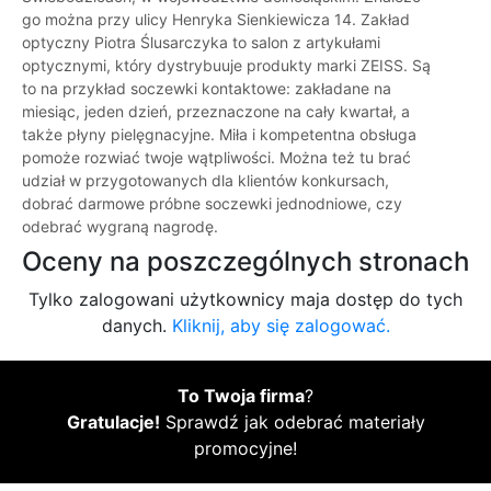
go można przy ulicy Henryka Sienkiewicza 14. Zakład
optyczny Piotra Ślusarczyka to salon z artykułami
optycznymi, który dystrybuuje produkty marki ZEISS. Są
to na przykład soczewki kontaktowe: zakładane na
miesiąc, jeden dzień, przeznaczone na cały kwartał, a
także płyny pielęgnacyjne. Miła i kompetentna obsługa
pomoże rozwiać twoje wątpliwości. Można też tu brać
udział w przygotowanych dla klientów konkursach,
dobrać darmowe próbne soczewki jednodniowe, czy
odebrać wygraną nagrodę.
Oceny na poszczególnych stronach
Tylko zalogowani użytkownicy maja dostęp do tych
danych.
Kliknij, aby się zalogować.
To Twoja firma
?
Gratulacje!
Sprawdź jak odebrać materiały
promocyjne!