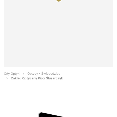
Orły Optyki
Optycy - Świebodzice
Zakład Optyczny Piotr Ślusarczyk