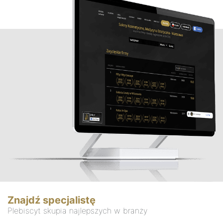
Znajdź specjalistę
Plebiscyt skupia najlepszych w branży