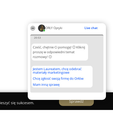
ORŁY Optyki
Live chat
20:53
Cześć, chętnie Ci pomogę! 🙂 Kliknij
proszę w odpowiedni temat
rozmowy! 🙂
Jestem Laureatem, chcę odebrać
materiały marketingowe
Chcę zgłosić swoją firmę do Orłów
Mam inną sprawę
Sprawdź
ieszyć się sukcesem.