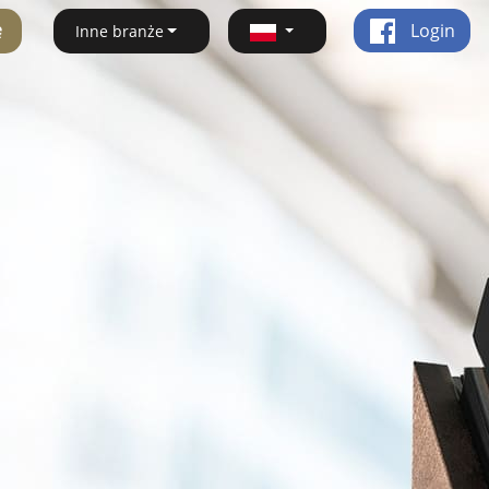
ę
Login
Inne branże