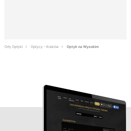
Orły Optyki
Optycy - Kraków
Optyk na Wysokim