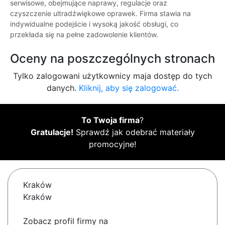
serwisowe, obejmujące naprawy, regulacje oraz
czyszczenie ultradźwiękowe oprawek. Firma stawia na
indywidualne podejście i wysoką jakość obsługi, co
przekłada się na pełne zadowolenie klientów.
Oceny na poszczególnych stronach
Tylko zalogowani użytkownicy maja dostęp do tych
danych.
Kliknij, aby się zalogować.
To Twoja firma
?
Gratulacje!
Sprawdź jak odebrać materiały
promocyjne!
Kraków
Kraków
Zobacz profil firmy na