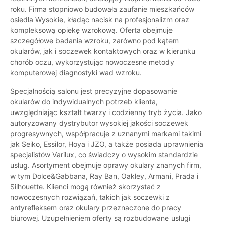
roku. Firma stopniowo budowała zaufanie mieszkańców
osiedla Wysokie, kładąc nacisk na profesjonalizm oraz
kompleksową opiekę wzrokową. Oferta obejmuje
szczegółowe badania wzroku, zarówno pod kątem
okularów, jak i soczewek kontaktowych oraz w kierunku
chorób oczu, wykorzystując nowoczesne metody
komputerowej diagnostyki wad wzroku.
Specjalnością salonu jest precyzyjne dopasowanie
okularów do indywidualnych potrzeb klienta,
uwzględniając kształt twarzy i codzienny tryb życia. Jako
autoryzowany dystrybutor wysokiej jakości soczewek
progresywnych, współpracuje z uznanymi markami takimi
jak Seiko, Essilor, Hoya i JZO, a także posiada uprawnienia
specjalistów Varilux, co świadczy o wysokim standardzie
usług. Asortyment obejmuje oprawy okulary znanych firm,
w tym Dolce&Gabbana, Ray Ban, Oakley, Armani, Prada i
Silhouette. Klienci mogą również skorzystać z
nowoczesnych rozwiązań, takich jak soczewki z
antyrefleksem oraz okulary przeznaczone do pracy
biurowej. Uzupełnieniem oferty są rozbudowane usługi