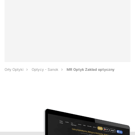
Orły Optyki
Optycy - Sanok
MR Optyk Zakład optyczny