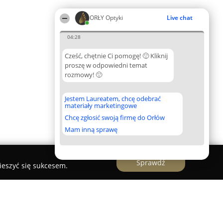
ORŁY Optyki
Live chat
04:28
Cześć, chętnie Ci pomogę! 🙂 Kliknij
proszę w odpowiedni temat
rozmowy! 🙂
Jestem Laureatem, chcę odebrać
materiały marketingowe
Chcę zgłosić swoją firmę do Orłów
Mam inną sprawę
Sprawdź
ieszyć się sukcesem.