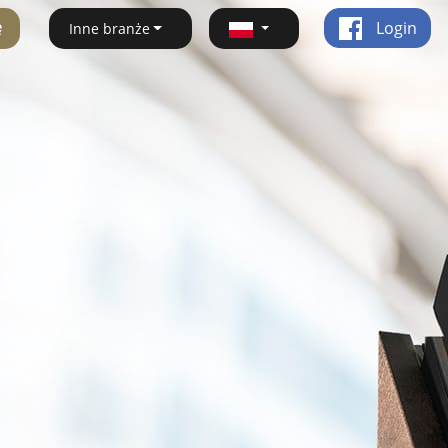
ę
Login
Inne branże