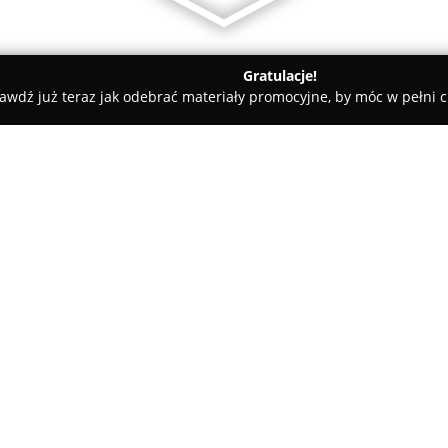
Gratulacje!
awdź już teraz jak odebrać materiały promocyjne, by móc w pełni c
rnik
O firmie:
Optyk Okularnik
to zakład opt
wieloletniej praktyce w branży
optometrystów legitymujących
potwierdzenie ich odpowiednic
Pokaż więcej >>
Firma kładzie nacisk na bezpoś
indywidualne podejście do każd
szczególnie ważne są wartości 