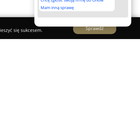
Chcę zgłosić swoją firmę do Orłów
Mam inną sprawę
Sprawdź
ieszyć się sukcesem.
yczny oparty na rodzinnych tradycjach i
. Zespół składa się z doświadczonych optyków i
 się Polskim Numerem Optyka, co stanowi
h kwalifikacji oraz stałego rozwoju zawodowego.
redni kontakt z klientem, umożliwiający
ej potrzeby. W działalności przedsiębiorstwa
takie jak uczciwość, profesjonalizm oraz