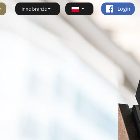
ę
Login
Inne branże