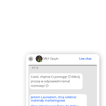
ORŁY Optyki
Live chat
07:16
Cześć, chętnie Ci pomogę! 🙂 Kliknij
proszę w odpowiedni temat
rozmowy! 🙂
Jestem Laureatem, chcę odebrać
materiały marketingowe