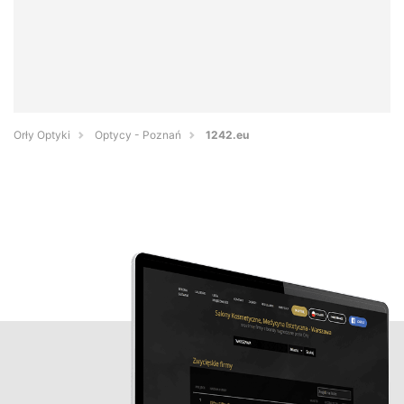
Orły Optyki
Optycy - Poznań
1242.eu