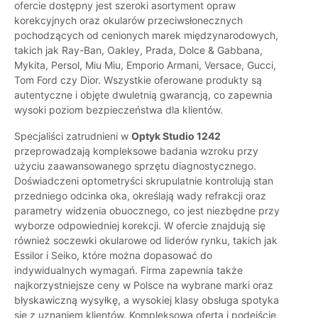
ofercie dostępny jest szeroki asortyment opraw
korekcyjnych oraz okularów przeciwsłonecznych
pochodzących od cenionych marek międzynarodowych,
takich jak Ray-Ban, Oakley, Prada, Dolce & Gabbana,
Mykita, Persol, Miu Miu, Emporio Armani, Versace, Gucci,
Tom Ford czy Dior. Wszystkie oferowane produkty są
autentyczne i objęte dwuletnią gwarancją, co zapewnia
wysoki poziom bezpieczeństwa dla klientów.
Specjaliści zatrudnieni w
Optyk Studio 1242
przeprowadzają kompleksowe badania wzroku przy
użyciu zaawansowanego sprzętu diagnostycznego.
Doświadczeni optometryści skrupulatnie kontrolują stan
przedniego odcinka oka, określają wady refrakcji oraz
parametry widzenia obuocznego, co jest niezbędne przy
wyborze odpowiedniej korekcji. W ofercie znajdują się
również soczewki okularowe od liderów rynku, takich jak
Essilor i Seiko, które można dopasować do
indywidualnych wymagań. Firma zapewnia także
najkorzystniejsze ceny w Polsce na wybrane marki oraz
błyskawiczną wysyłkę, a wysokiej klasy obsługa spotyka
się z uznaniem klientów. Kompleksowa oferta i podejście