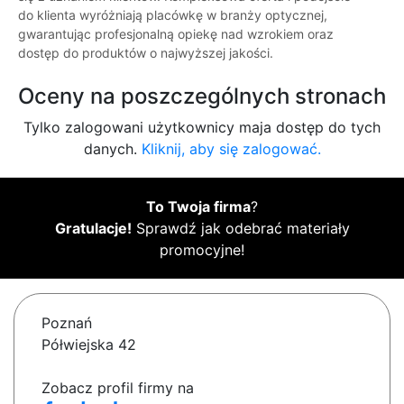
do klienta wyróżniają placówkę w branży optycznej,
gwarantując profesjonalną opiekę nad wzrokiem oraz
dostęp do produktów o najwyższej jakości.
Oceny na poszczególnych stronach
Tylko zalogowani użytkownicy maja dostęp do tych
danych.
Kliknij, aby się zalogować.
To Twoja firma
?
Gratulacje!
Sprawdź jak odebrać materiały
promocyjne!
Poznań
Półwiejska 42
Zobacz profil firmy na