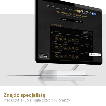
Znajdź specjalistę
Plebiscyt skupia najlepszych w branży