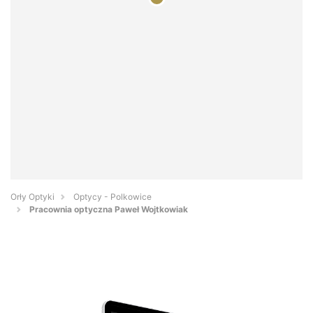
Orły Optyki
Optycy - Polkowice
Pracownia optyczna Paweł Wojtkowiak