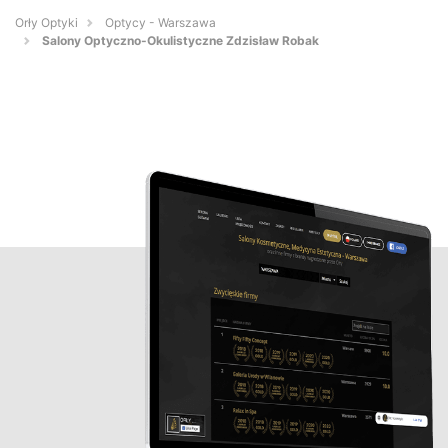
Orły Optyki
Optycy - Warszawa
Salony Optyczno-Okulistyczne Zdzisław Robak