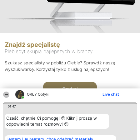
Znajdź specjalistę
Plebiscyt skupia najlepszych w branży
Szukasz specjalisty w pobliżu Ciebie? Sprawdź naszą
wyszukiwarkę. Korzystaj tylko z usług najlepszych!
Szukaj
ORŁY Optyki
Live chat
01:47
Cześć, chętnie Ci pomogę! 🙂 Kliknij proszę w
odpowiedni temat rozmowy! 🙂
Organizator plebiscytu
Plebiscyt
Kontakt
Jestem Laureatem, chcę odebrać materiały
Bright Side Solutions sp. z o.
Laureaci
Kontakt