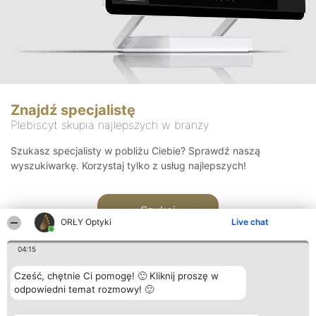
Znajdź specjalistę
Plebiscyt skupia najlepszych w branży
Szukasz specjalisty w pobliżu Ciebie? Sprawdź naszą
wyszukiwarkę. Korzystaj tylko z usług najlepszych!
Szukaj
ORŁY Optyki
Live chat
04:15
Cześć, chętnie Ci pomogę! 🙂 Kliknij proszę w
odpowiedni temat rozmowy! 🙂
Organizator plebiscytu
Plebiscyt
Kontakt