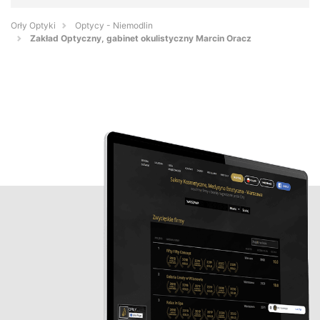
Orły Optyki
Optycy - Niemodlin
Zakład Optyczny, gabinet okulistyczny Marcin Oracz