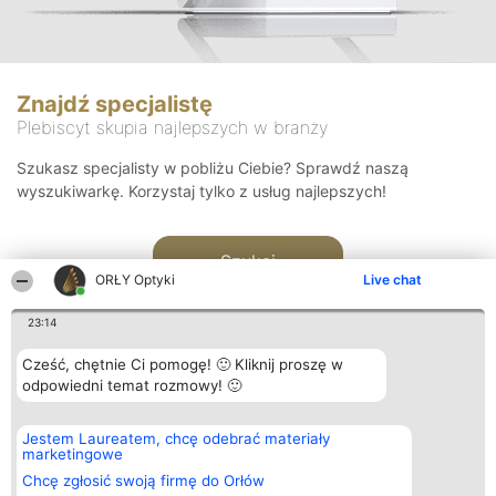
Znajdź specjalistę
Plebiscyt skupia najlepszych w branży
Szukasz specjalisty w pobliżu Ciebie? Sprawdź naszą
wyszukiwarkę. Korzystaj tylko z usług najlepszych!
Szukaj
ORŁY Optyki
Live chat
23:14
Cześć, chętnie Ci pomogę! 🙂 Kliknij proszę w
odpowiedni temat rozmowy! 🙂
Organizator plebiscytu
Plebiscyt
Kontakt
Jestem Laureatem, chcę odebrać materiały
Bright Side Solutions sp. z o.
Laureaci
Kontakt
marketingowe
o. sp. k.
Lista
ul. Ruska 22
wszystkich
Chcę zgłosić swoją firmę do Orłów
Wrocław 50-079
Laureatów