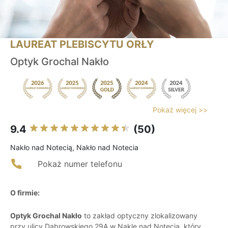
LAUREAT PLEBISCYTU ORŁY
Optyk Grochal Nakło
Pokaż więcej >>
9.4
(50)
Nakło nad Notecią, Nakło nad Notecia
Pokaż numer telefonu
O firmie:
Optyk Grochal Nakło
to zakład optyczny zlokalizowany
przy ulicy Dąbrowskiego 29A w Nakle nad Notecią, który