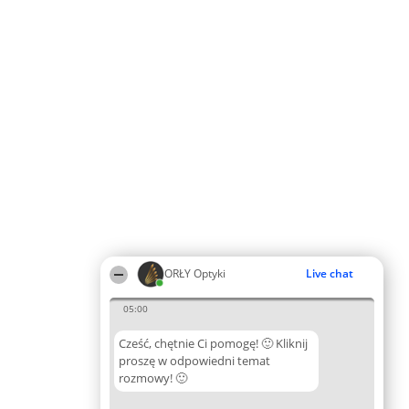
ORŁY Optyki
Live chat
05:00
Cześć, chętnie Ci pomogę! 🙂 Kliknij
proszę w odpowiedni temat
rozmowy! 🙂