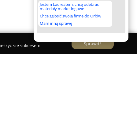
Jestem Laureatem, chcę odebrać
materiały marketingowe
Chcę zgłosić swoją firmę do Orłów
Mam inną sprawę
Sprawdź
ieszyć się sukcesem.
 renomowany salon optyczny oraz gabinet
dzisku Mazowieckim od 1999 roku. Firma świadczy
ie kompleksowej ochrony wzroku, w tym
tyczne i optometryczne. Z oferty korzystać mogą
 którym proponowane są między innymi precyzyjne