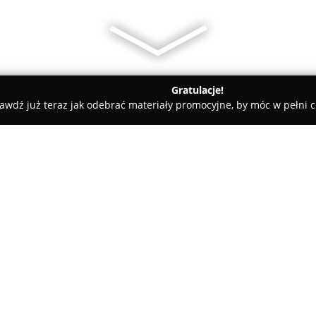
Gratulacje!
awdź już teraz jak odebrać materiały promocyjne, by móc w pełni c
tyk Vision Grodzisk Maz.
O firmie:
Optyk Vision Grodzisk Maz.
to
okulistyczny, działający w Gro
profesjonalne usługi w zakres
specjalistyczne badania okulis
Pokaż więcej >>
zarówno dorośli, jak i dzieci,