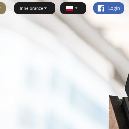
ę
Login
Inne branże