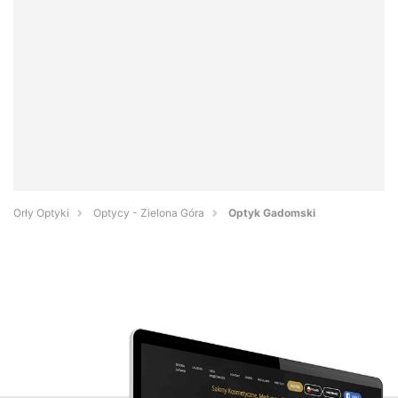
Orły Optyki
Optycy - Zielona Góra
Optyk Gadomski