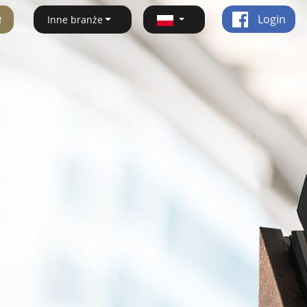
ę
Login
Inne branże