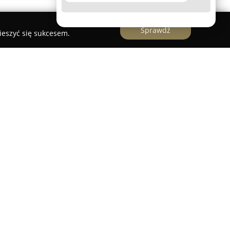
Sprawdź
ieszyć się sukcesem.
 w Łodzi przy ulicy Lutomierskiej 26, stanowi
rią sięgającą ponad czterdziestu lat. Od 1981
on koncentrujący się na optyce dziecięcej, firma z
rowie wzroku młodszych pacjentów, nie
erowaniu kompleksowej opieki optycznej dla
 są wykonywane przez wykwalifikowanych
nych specjalistów. Salon udostępnia bogaty