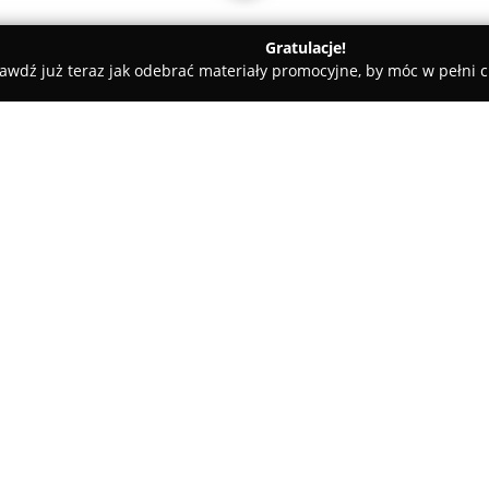
Gratulacje!
awdź już teraz jak odebrać materiały promocyjne, by móc w pełni c
a
O firmie:
Optyka Okularowa
, działająca
uznany zakład optyczny z histo
roku jako pierwszy w Polsce sal
powodzeniem troszczy się o zd
Pokaż więcej >>
zapominając jednocześnie o of
dorosłych.
Profesjonalne badania wzroku
optometrystów oraz doświadczo