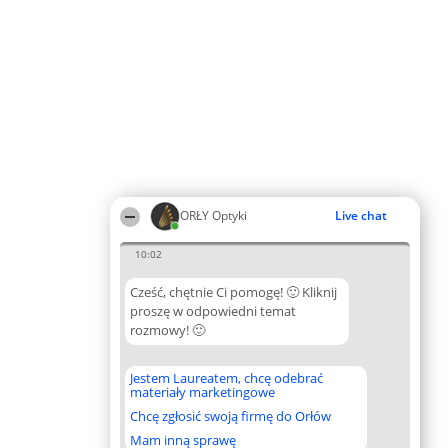
ORŁY Optyki
Live chat
10:02
Cześć, chętnie Ci pomogę! 🙂 Kliknij
proszę w odpowiedni temat
rozmowy! 🙂
Jestem Laureatem, chcę odebrać
materiały marketingowe
Chcę zgłosić swoją firmę do Orłów
Mam inną sprawę