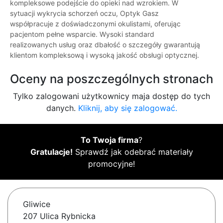
kompleksowe podejście do opieki nad wzrokiem. W
sytuacji wykrycia schorzeń oczu, Optyk Gasz
współpracuje z doświadczonymi okulistami, oferując
pacjentom pełne wsparcie. Wysoki standard
realizowanych usług oraz dbałość o szczegóły gwarantują
klientom kompleksową i wysoką jakość obsługi optycznej.
Oceny na poszczególnych stronach
Tylko zalogowani użytkownicy maja dostęp do tych
danych.
Kliknij, aby się zalogować.
To Twoja firma
?
Gratulacje!
Sprawdź jak odebrać materiały
promocyjne!
Gliwice
207 Ulica Rybnicka