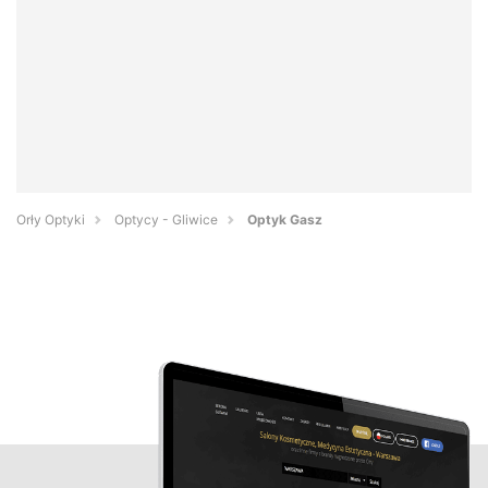
Orły Optyki
Optycy - Gliwice
Optyk Gasz