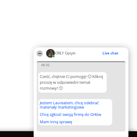
ORŁY Optyki
Live chat
06:32
Cześć, chętnie Ci pomogę! 🙂 Kliknij
proszę w odpowiedni temat
rozmowy! 🙂
Jestem Laureatem, chcę odebrać
materiały marketingowe
Chcę zgłosić swoją firmę do Orłów
Mam inną sprawę