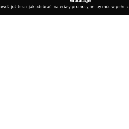
Gratulacje!
awdź już teraz jak odebrać materiały promocyjne, by móc w pełni c
niew Nakielski
O firmie:
Zakład Optyczny Zbigniew Nak
uznany punkt specjalizujący s
oraz usług optycznych. W swoj
okularowych, w tym nowoczesne
poziomu precyzji oraz innowac
soczewki kontaktowe o różnych 
jednodniowe czy kwartalne, oraz
zapewniają bezpieczeństwo i h
Obiekt wyróżnia się wykwalifi
pomoc przy wyborze akcesorió