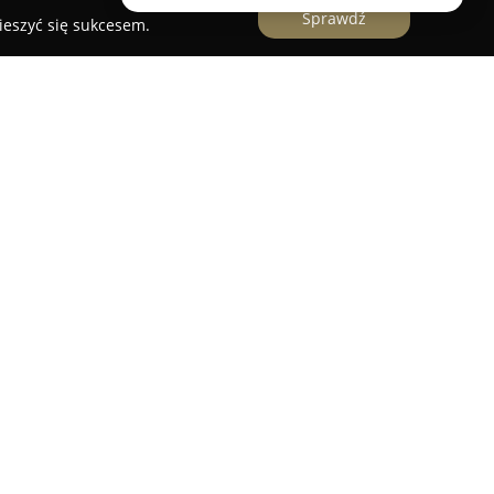
Sprawdź
ieszyć się sukcesem.
ielski
działający w Starogardzie Gdańskim to
ię w dostarczaniu szerokiego spektrum produktów
ej ofercie posiada rozbudowany wybór soczewek
 rozwiązania marki ZEISS znanej z wysokiego
ji technologicznych. Placówka udostępnia także
trybach noszenia, takich jak miesięczne,
 profesjonalne płyny do ich pielęgnacji, które
igienę codziennego użytkowania.
kowanym personelem, oferującym specjalistyczną
w optycznych, które odpowiadają indywidualnym