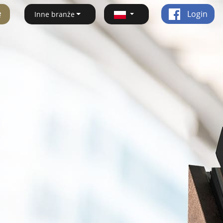
ę
Login
Inne branże