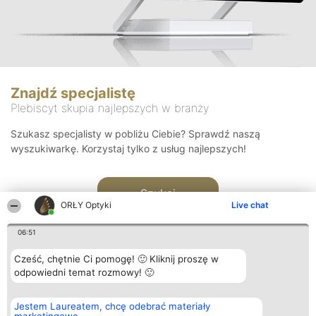
Znajdź specjalistę
Plebiscyt skupia najlepszych w branży
Szukasz specjalisty w pobliżu Ciebie? Sprawdź naszą
wyszukiwarkę. Korzystaj tylko z usług najlepszych!
Szukaj
ORŁY Optyki
Live chat
06:51
Cześć, chętnie Ci pomogę! 🙂 Kliknij proszę w
odpowiedni temat rozmowy! 🙂
Organizator plebiscytu
Plebiscyt
Kontakt
Jestem Laureatem, chcę odebrać materiały
Bright Side Solutions sp. z o.
Laureaci
Kontakt