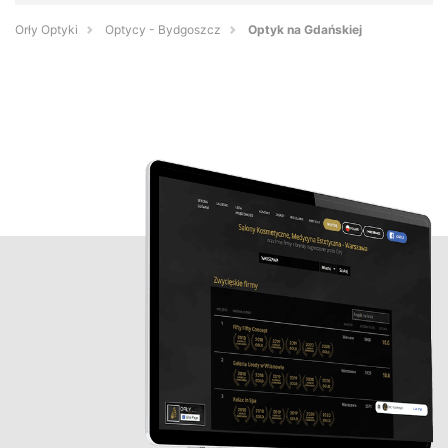
Orły Optyki
Optycy - Bydgoszcz
Optyk na Gdańskiej