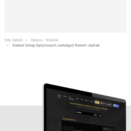
Orły Optyki
Optycy - Kraśnik
Zakład Usług Optycznych Jadwiga2 Robert Jędrak