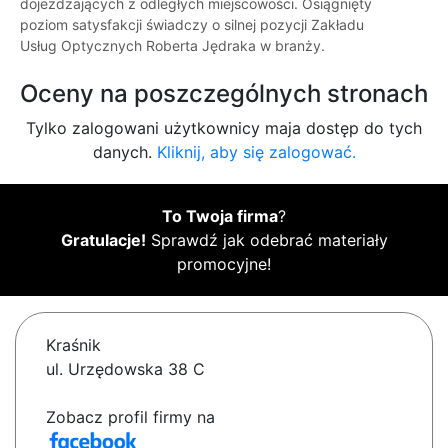
dojeżdżających z odległych miejscowości. Osiągnięty
poziom satysfakcji świadczy o silnej pozycji Zakładu
Usług Optycznych Roberta Jędraka w branży.
Oceny na poszczególnych stronach
Tylko zalogowani użytkownicy maja dostęp do tych
danych.
Kliknij, aby się zalogować.
To Twoja firma
?
Gratulacje!
Sprawdź jak odebrać materiały
promocyjne!
Kraśnik
ul. Urzędowska 38 C
Zobacz profil firmy na