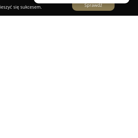
Sprawdź
ieszyć się sukcesem.
anży optycznej, znana z tworzenia okularów o
tujących nowoczesne technologie. Firma skupia
my okularów, obejmujących zarówno modele
owe, zaprojektowanych z myślą o zapewnieniu
y wzroku.
 w polaryzacyjne soczewki, które efektywnie
ą przejrzyste widzenie niezależnie od warunków
y wpływ na jakość obrazu. Dodatkowo zapewniają
dliwym promieniowaniem UV na poziomie UV400,
ików. Modele te charakteryzują się lekką