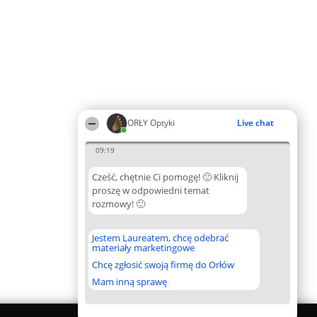
ORŁY Optyki
Live chat
09:19
Cześć, chętnie Ci pomogę! 🙂 Kliknij
proszę w odpowiedni temat
rozmowy! 🙂
Jestem Laureatem, chcę odebrać
materiały marketingowe
Chcę zgłosić swoją firmę do Orłów
Mam inną sprawę