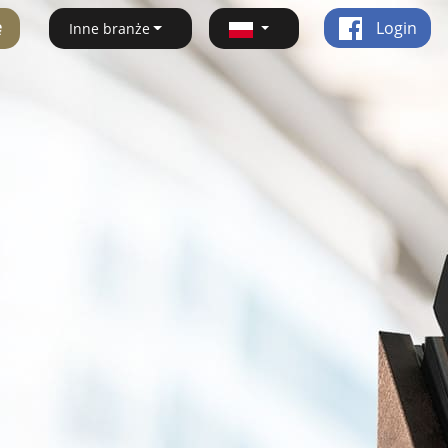
ę
Login
Inne branże