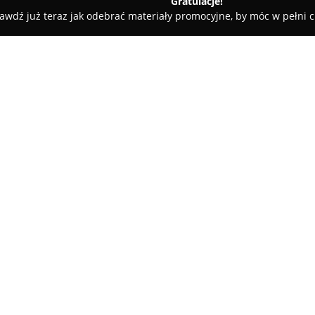
Gratulacje!
awdź już teraz jak odebrać materiały promocyjne, by móc w pełni c
O firmie:
PolarSky
to uznana marka w br
wysokiej jakości oraz wykorzys
się na produkcji szerokiej ga
przeciwsłoneczne, jak i sport
wygody oraz skutecznej ochron
Okulary PolarSky wyposażone są
redukują odblaski i umożliwiaj
oświetleniowych, co ma istotn
one pełną ochronę przed szko
chroniąc zdrowie oczu użytkown