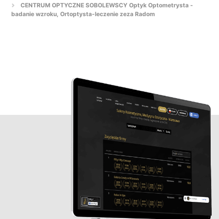
CENTRUM OPTYCZNE SOBOLEWSCY Optyk Optometrysta -
badanie wzroku, Ortoptysta-leczenie zeza Radom