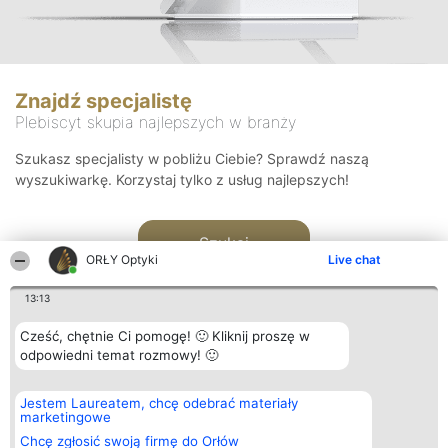
Znajdź specjalistę
Plebiscyt skupia najlepszych w branży
Szukasz specjalisty w pobliżu Ciebie? Sprawdź naszą
wyszukiwarkę. Korzystaj tylko z usług najlepszych!
Szukaj
ORŁY Optyki
Live chat
13:13
Cześć, chętnie Ci pomogę! 🙂 Kliknij proszę w
odpowiedni temat rozmowy! 🙂
Organizator plebiscytu
Plebiscyt
Kontakt
Jestem Laureatem, chcę odebrać materiały
Bright Side Solutions sp. z o.
Laureaci
Kontakt
marketingowe
o. sp. k.
Lista
ul. Ruska 22
wszystkich
Chcę zgłosić swoją firmę do Orłów