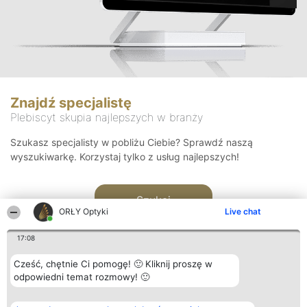
Znajdź specjalistę
Plebiscyt skupia najlepszych w branży
Szukasz specjalisty w pobliżu Ciebie? Sprawdź naszą
wyszukiwarkę. Korzystaj tylko z usług najlepszych!
Szukaj
ORŁY Optyki
Live chat
17:08
Cześć, chętnie Ci pomogę! 🙂 Kliknij proszę w
odpowiedni temat rozmowy! 🙂
Organizator plebiscytu
Plebiscyt
Kontakt