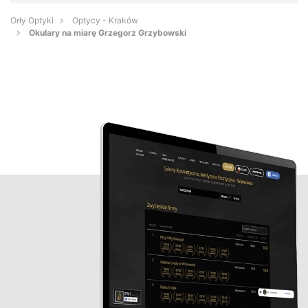
Orły Optyki
Optycy - Kraków
Okulary na miarę Grzegorz Grzybowski