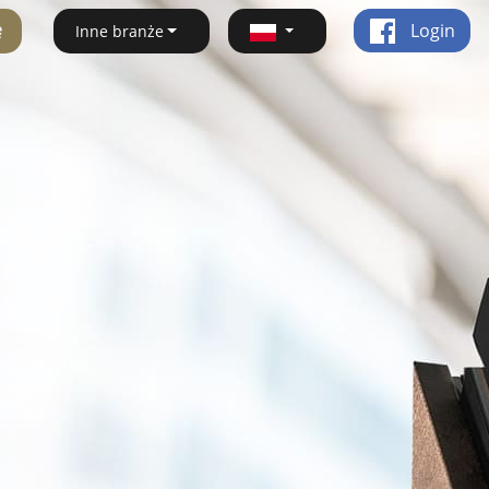
ę
Login
Inne branże