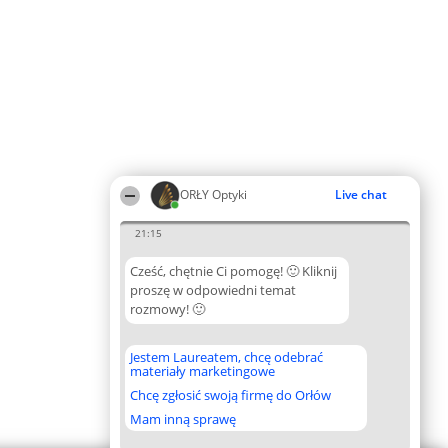
ORŁY Optyki
Live chat
21:15
Cześć, chętnie Ci pomogę! 🙂 Kliknij
proszę w odpowiedni temat
rozmowy! 🙂
Jestem Laureatem, chcę odebrać
materiały marketingowe
Chcę zgłosić swoją firmę do Orłów
Mam inną sprawę