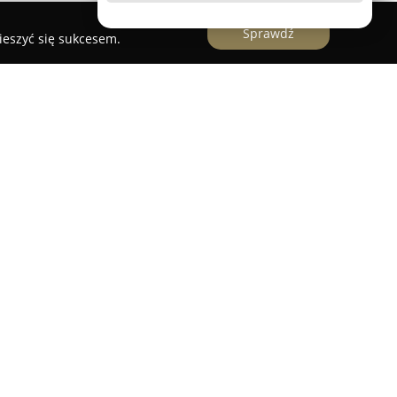
Sprawdź
ieszyć się sukcesem.
nina to placówka specjalizująca się w
 usytuowana przy ulicy Chopina 21H.
 czasu prowadzi działalność, zdobywając uznanie
e oraz skoncentrowaniu na zdrowiu wzroku
ię różnorodne okulary korekcyjne,
zewki kontaktowe, pozwalając na zaspokojenie
ysoki poziom świadczenia usług, w tym
adań wzroku przeprowadzanych przez