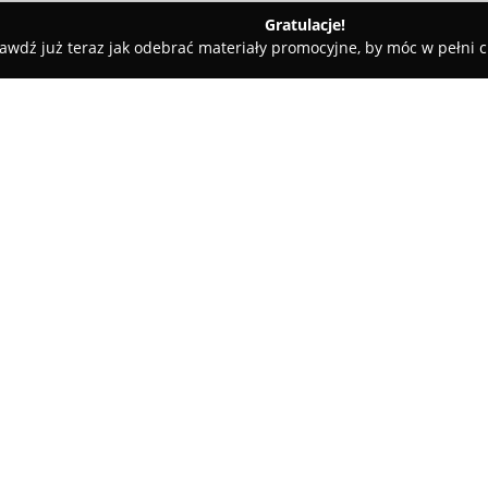
Gratulacje!
awdź już teraz jak odebrać materiały promocyjne, by móc w pełni c
tiloptica w Koninie
O firmie:
Salon Optyczny Stiloptica
z Ko
świadczeniu usług optycznych,
Przedsiębiorstwo od dłuższego
dzięki profesjonalnej obsłudz
Pokaż więcej >>
klientów. W ofercie znajdują s
przeciwsłoneczne, a także soc
wielu potrzeb i gustów.
Znanym atutem placówki jest w
wykonywanie szczegółowych b