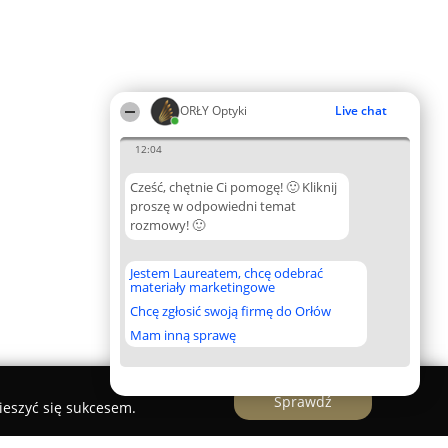
ORŁY Optyki
Live chat
12:04
Cześć, chętnie Ci pomogę! 🙂 Kliknij
proszę w odpowiedni temat
rozmowy! 🙂
Jestem Laureatem, chcę odebrać
materiały marketingowe
Chcę zgłosić swoją firmę do Orłów
Mam inną sprawę
Sprawdź
ieszyć się sukcesem.