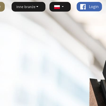
ę
Login
Inne branże