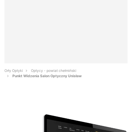
Orły Optyki
Optycy - powiat chełmiński
Punkt Widzenia Salon Optyczny Unisław